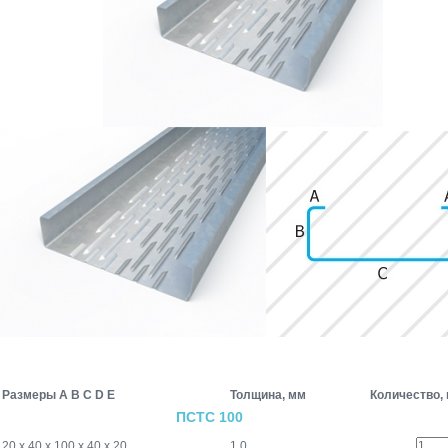
Размеры A B C D Е
Толщина, мм
Количество,
ПСТС 100
20 х 40 х 100 х 40 х 20
1,0