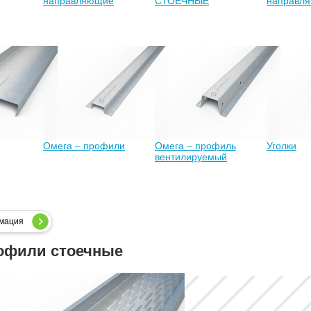
направляющие
СТОЕЧНЫЕ
направл
Омега – профили
Омега – профиль
Уголки
вентилируемый
мация
офили стоечные